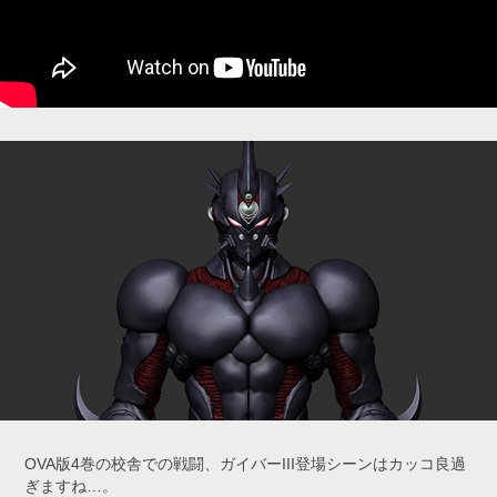
OVA版4巻の校舎での戦闘、ガイバーIII登場シーンはカッコ良過
ぎますね…。